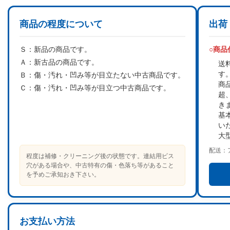
商品の程度について
出荷
Ｓ：
新品の商品です。
○商
Ａ：
新古品の商品です。
送
す
Ｂ：
傷・汚れ・凹み等が目立たない中古商品です。
商
Ｃ：
傷・汚れ・凹み等が目立つ中古商品です。
超
き
基
い
大
配送：
程度は補修・クリーニング後の状態です。連結用ビス
穴がある場合や、中古特有の傷・色落ち等があること
を予めご承知おき下さい。
お支払い方法