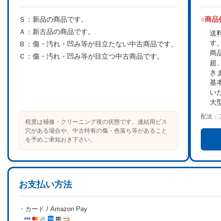
Ｓ：
新品の商品です。
○商
Ａ：
新古品の商品です。
送
す
Ｂ：
傷・汚れ・凹み等が目立たない中古商品です。
商
Ｃ：
傷・汚れ・凹み等が目立つ中古商品です。
超
き
基
い
大
配送：
程度は補修・クリーニング後の状態です。連結用ビス
穴がある場合や、中古特有の傷・色落ち等があること
を予めご承知おき下さい。
お支払い方法
・カード / Amazon Pay