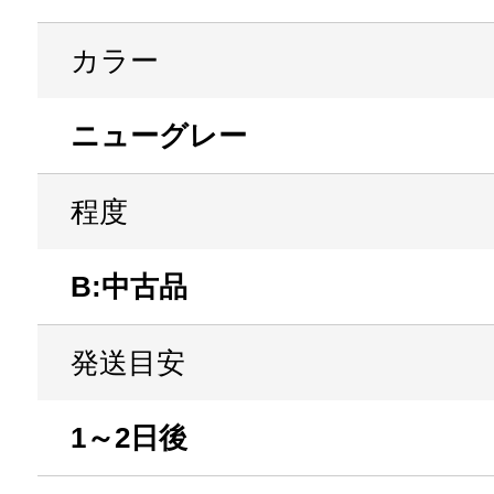
カラー
ニューグレー
程度
B:中古品
発送目安
1～2日後