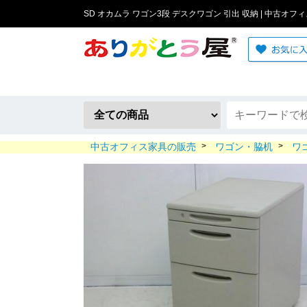
SD オカムラ ワゴン3段 デスクワゴン 引出 収納 | 中古オフ
中古オフィス家具の販売
>
ワゴン・脇机
>
ワ