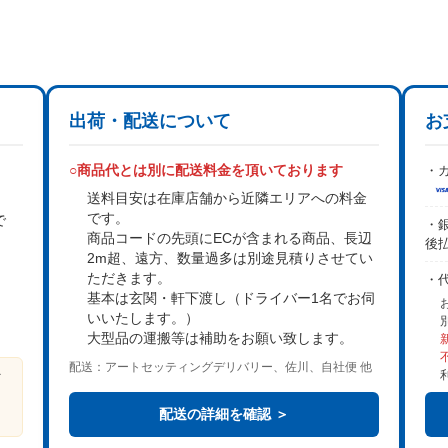
出荷・配送について
お
○商品代とは別に配送料金を頂いております
・カ
送料目安は在庫店舗から近隣エリアへの料金
です。
で
・銀
商品コードの先頭にECが含まれる商品、長辺
後
2m超、遠方、数量過多は
別途見積り
させてい
。
ただきます。
・
基本は
玄関・軒下渡し
（ドライバー1名でお伺
いいたします。）
大型品の運搬等は補助をお願い致します。
配送：アートセッティングデリバリー、佐川、自社便 他
ビ
る
配送の詳細を確認 ＞