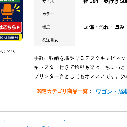
幅 394 奥行き 58
サイズ
カラー
B:傷・汚れ・凹
程度
発送目安
承ください
手軽に収納を増やせるデスクキャビネッ
キャスター付きで移動も楽々、ちょっと
プリンター台としてもオススメです。(AB
関連カテゴリ商品一覧
：
ワゴン・脇