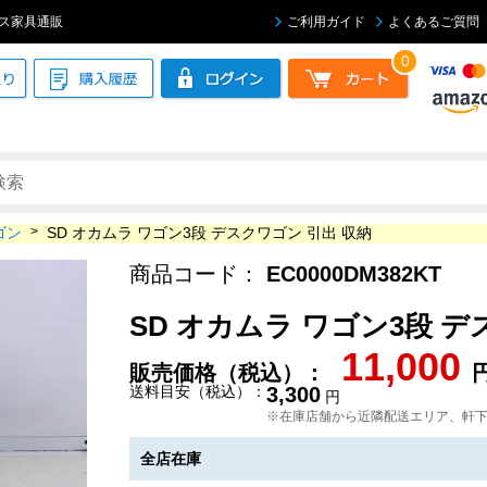
ィス家具通販
ご利用ガイド
よくあるご質問
0
ゴン
>
SD オカムラ ワゴン3段 デスクワゴン 引出 収納
商品コード：
EC0000DM382KT
SD オカムラ ワゴン3段 デ
11,000
販売価格（税込）：
送料目安（税込）：
3,300
円
※在庫店舗から近隣配送エリア、軒
全店在庫