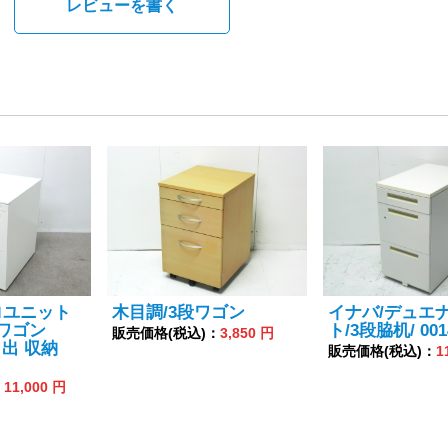
。
レビューを書く
ロユニット
木目調/3段ワゴン
イナバ/デュエナ
段ワゴン
ト/3段脇机/ 0014
販売価格(税込)：
3,850 円
 引出 収納
販売価格(税込)：
1
：
11,000 円