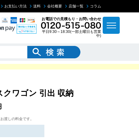
お支払い方法
送料
会社概要
店舗一覧
コラム
お電話での見積もり・お問い合わせ
平日9:30～18:30(一部土曜日も営業
中)
スクワゴン 引出 収納
円
下お渡しの料金です。