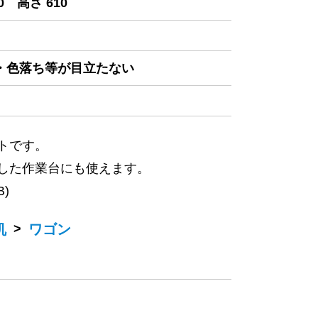
0 高さ 610
み・色落ち等が目立たない
トです。
した作業台にも使えます。
)
机
>
ワゴン