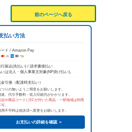
前のページへ戻る
支払い方法
ード / Amazon Pay
行振込(先払い) / 請求書後払い
払いは法人・個人事業主対象(NP掛け払い)。
代金引換（配達時支払い）
おつりの無いようご用意をお願いします。
別途、代引手数料・収入印紙代がかかります。
新品や商品コードにECが付いた商品・一部地域は利用
不可。
利用不可時は他決済へ変更をお願いします。
お支払いの詳細を確認 ＞