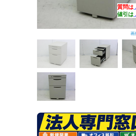
質問は
値引は
画