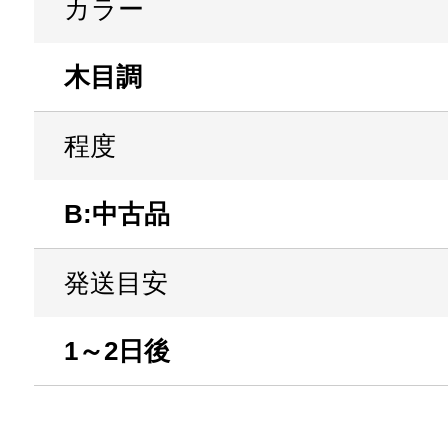
カラー
木目調
程度
B:中古品
発送目安
1～2日後