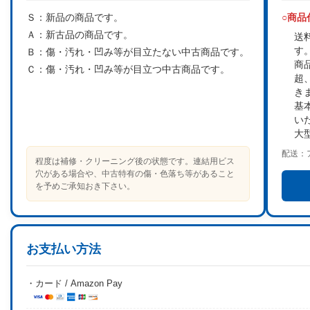
Ｓ：
新品の商品です。
○商
Ａ：
新古品の商品です。
送
す
Ｂ：
傷・汚れ・凹み等が目立たない中古商品です。
商
Ｃ：
傷・汚れ・凹み等が目立つ中古商品です。
超
き
基
い
大
配送：
程度は補修・クリーニング後の状態です。連結用ビス
穴がある場合や、中古特有の傷・色落ち等があること
を予めご承知おき下さい。
お支払い方法
・カード / Amazon Pay