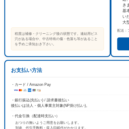
き
基
い
大
配送：
程度は補修・クリーニング後の状態です。連結用ビス
穴がある場合や、中古特有の傷・色落ち等があること
を予めご承知おき下さい。
お支払い方法
・カード / Amazon Pay
・銀行振込(先払い) / 請求書後払い
後払いは法人・個人事業主対象(NP掛け払い)。
・代金引換（配達時支払い）
おつりの無いようご用意をお願いします。
別途、代引手数料・収入印紙代がかかります。