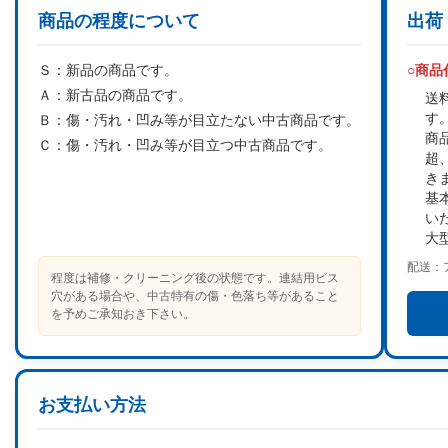
商品の程度について
出荷
Ｓ：
新品の商品です。
○商
Ａ：
新古品の商品です。
送
す
Ｂ：
傷・汚れ・凹み等が目立たない中古商品です。
商
Ｃ：
傷・汚れ・凹み等が目立つ中古商品です。
超
き
基
い
大
配送：
程度は補修・クリーニング後の状態です。連結用ビス
穴がある場合や、中古特有の傷・色落ち等があること
を予めご承知おき下さい。
お支払い方法