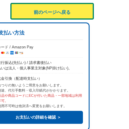
前のページへ戻る
支払い方法
ード / Amazon Pay
行振込(先払い) / 請求書後払い
払いは法人・個人事業主対象(NP掛け払い)。
代金引換（配達時支払い）
おつりの無いようご用意をお願いします。
別途、代引手数料・収入印紙代がかかります。
新品や商品コードにECが付いた商品・一部地域は利用
不可。
利用不可時は他決済へ変更をお願いします。
お支払いの詳細を確認 ＞