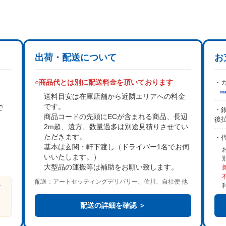
出荷・配送について
お
○商品代とは別に配送料金を頂いております
・カ
送料目安は在庫店舗から近隣エリアへの料金
です。
で
・銀
商品コードの先頭にECが含まれる商品、長辺
後
2m超、遠方、数量過多は
別途見積り
させてい
。
ただきます。
・
基本は
玄関・軒下渡し
（ドライバー1名でお伺
いいたします。）
大型品の運搬等は補助をお願い致します。
配送：アートセッティングデリバリー、佐川、自社便 他
ビ
る
配送の詳細を確認 ＞