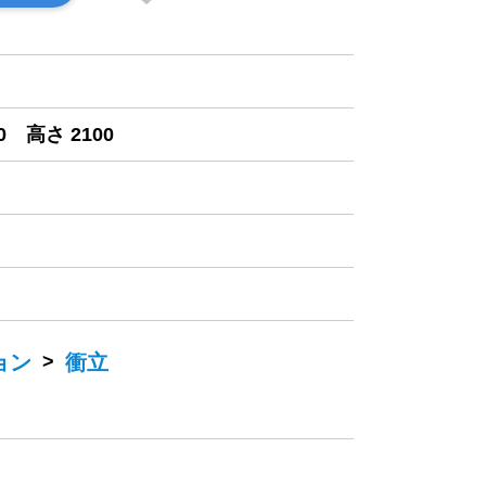
0 高さ 2100
ョン
>
衝立