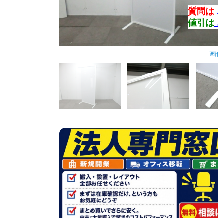
質問は
値引は
画