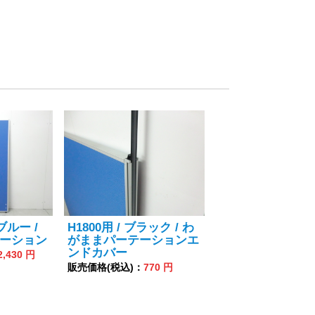
 ブルー /
H1800用 / ブラック / わ
ーション
がままパーテーションエ
ンドカバー
2,430 円
販売価格(税込)：
770 円