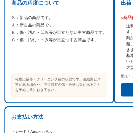
商品の程度について
出荷
Ｓ：
新品の商品です。
○商
Ａ：
新古品の商品です。
送
す
Ｂ：
傷・汚れ・凹み等が目立たない中古商品です。
商
Ｃ：
傷・汚れ・凹み等が目立つ中古商品です。
超
き
基
い
大
配送：
程度は補修・クリーニング後の状態です。連結用ビス
穴がある場合や、中古特有の傷・色落ち等があること
を予めご承知おき下さい。
お支払い方法
・カード / Amazon Pay