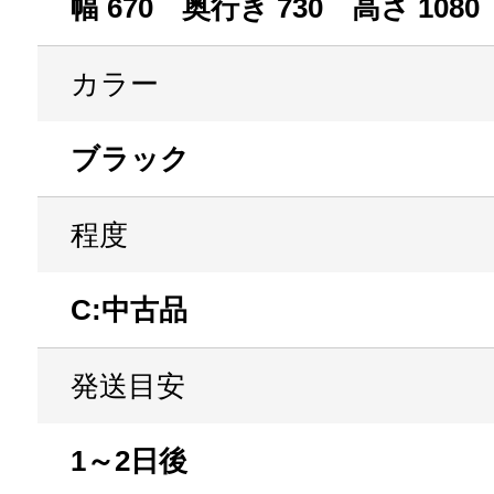
幅 670 奥行き 730 高さ 1080
カラー
ブラック
程度
C:中古品
発送目安
1～2日後