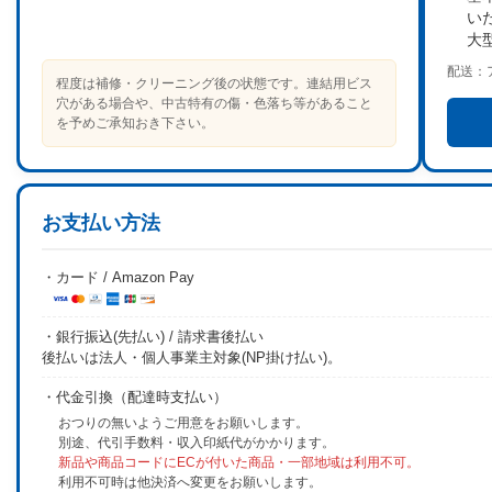
い
大
配送：
程度は補修・クリーニング後の状態です。連結用ビス
穴がある場合や、中古特有の傷・色落ち等があること
を予めご承知おき下さい。
お支払い方法
・カード / Amazon Pay
・銀行振込(先払い) / 請求書後払い
後払いは法人・個人事業主対象(NP掛け払い)。
・代金引換（配達時支払い）
おつりの無いようご用意をお願いします。
別途、代引手数料・収入印紙代がかかります。
新品や商品コードにECが付いた商品・一部地域は利用不可。
利用不可時は他決済へ変更をお願いします。