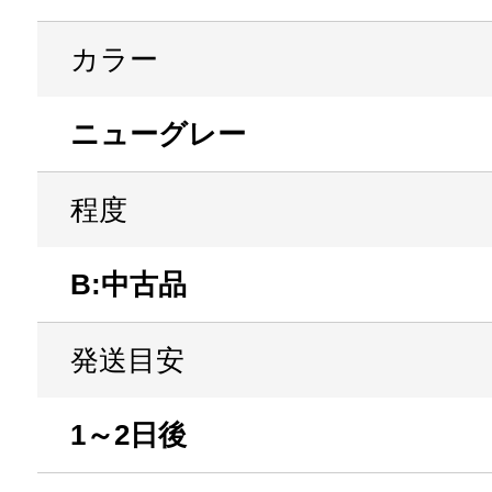
カラー
ニューグレー
程度
B:中古品
発送目安
1～2日後