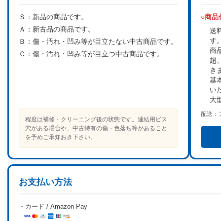
Ｓ：
新品の商品です。
○商
Ａ：
新古品の商品です。
送
す
Ｂ：
傷・汚れ・凹み等が目立たない中古商品です。
商
Ｃ：
傷・汚れ・凹み等が目立つ中古商品です。
超
き
基
い
大
配送：
程度は補修・クリーニング後の状態です。連結用ビス
穴がある場合や、中古特有の傷・色落ち等があること
を予めご承知おき下さい。
お支払い方法
・カード / Amazon Pay