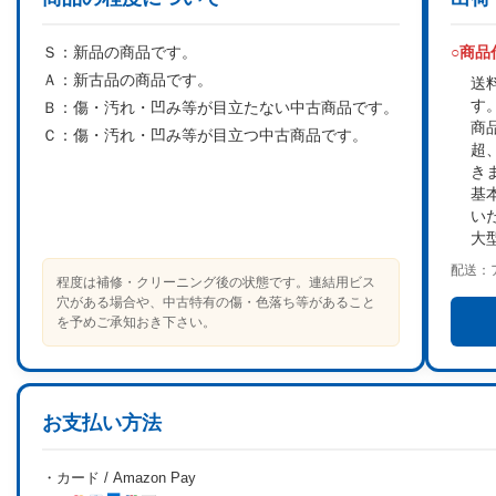
Ｓ：
新品の商品です。
○商
Ａ：
新古品の商品です。
送
す
Ｂ：
傷・汚れ・凹み等が目立たない中古商品です。
商
Ｃ：
傷・汚れ・凹み等が目立つ中古商品です。
超
き
基
い
大
配送：
程度は補修・クリーニング後の状態です。連結用ビス
穴がある場合や、中古特有の傷・色落ち等があること
を予めご承知おき下さい。
お支払い方法
・カード / Amazon Pay