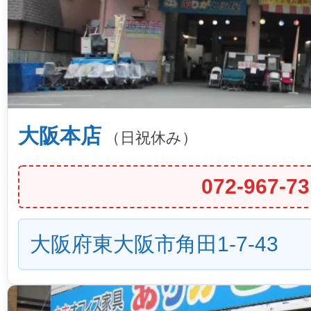
大阪本店
（日祝休み）
072-967-73
大阪府東大阪市角田1-7-43