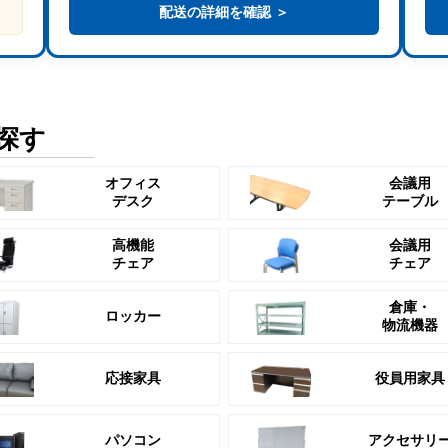
配送の詳細を確認 ＞
探す
オフィス
会議用
デスク
テーブル
高機能
会議用
チェア
チェア
倉庫・
ロッカー
物流機器
応接家具
役員用家具
パソコン
アクセサリ