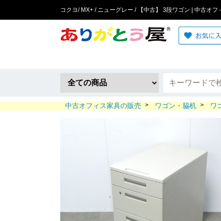
コクヨ/ MX+ / ニューグレー / 【中古】 3段ワゴン | 中古
中古オフィス家具の販売
>
ワゴン・脇机
>
ワ