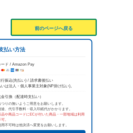
前のページへ戻る
支払い方法
ード / Amazon Pay
行振込(先払い) / 請求書後払い
払いは法人・個人事業主対象(NP掛け払い)。
代金引換（配達時支払い）
おつりの無いようご用意をお願いします。
別途、代引手数料・収入印紙代がかかります。
新品や商品コードにECが付いた商品・一部地域は利用
不可。
利用不可時は他決済へ変更をお願いします。