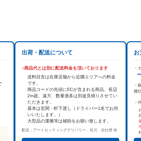
出荷・配送について
お
○商品代とは別に配送料金を頂いております
・カ
送料目安は在庫店舗から近隣エリアへの料金
です。
で
・銀
商品コードの先頭にECが含まれる商品、長辺
後
2m超、遠方、数量過多は
別途見積り
させてい
。
ただきます。
・
基本は
玄関・軒下渡し
（ドライバー1名でお伺
いいたします。）
大型品の運搬等は補助をお願い致します。
配送：アートセッティングデリバリー、佐川、自社便 他
ビ
る