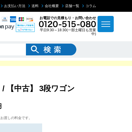
お支払い方法
送料
会社概要
店舗一覧
コラム
お電話での見積もり・お問い合わせ
平日9:30～18:30(一部土曜日も営業
中)
ー / 【中古】 3段ワゴン
円
下お渡しの料金です。