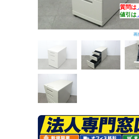
質問は
値引は
画