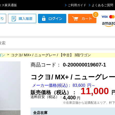
オフィス家具通販
ご利用ガイド
よくあるご質問
0
ゴン
>
コクヨ/ MX+ / ニューグレー / 【中古】 3段ワゴン
商品コード：
0-200000019607-1
コクヨ/ MX+ / ニューグレ
メーカー価格(税込)： 83,600 円～
11,000
販売価格（税込）：
送料目安（税込）：
4,400
円
※在庫店舗から近隣配送エリア、軒
全店在庫