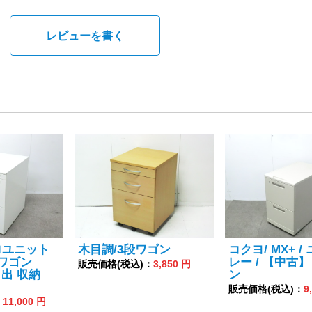
。
レビューを書く
ロユニット
木目調/3段ワゴン
コクヨ/ MX+ /
段ワゴン
レー / 【中古】
販売価格(税込)：
3,850 円
 引出 収納
ン
販売価格(税込)：
9
：
11,000 円