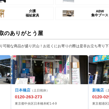
介護
ABW
集中ブース
福祉家具
取のありがとう屋
り可能な商品が盛り沢山！お近くにお寄りの際は是非お立ち寄り下
日本橋店
新橋店
（土日祝休）
（
0120-263-273
0120-02
東京都中央区日本橋本町1-4-9
東京都港区新橋