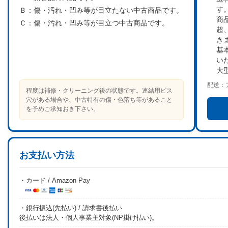
す
Ｂ：
傷・汚れ・凹み等が目立たない中古商品です。
商
Ｃ：
傷・汚れ・凹み等が目立つ中古商品です。
超
き
基
い
大
配送：
程度は補修・クリーニング後の状態です。連結用ビス
穴がある場合や、中古特有の傷・色落ち等があること
を予めご承知おき下さい。
お支払い方法
・カード / Amazon Pay
・銀行振込(先払い) / 請求書後払い
後払いは法人・個人事業主対象(NP掛け払い)。