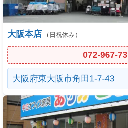
大阪本店
（日祝休み）
072-967-73
大阪府東大阪市角田1-7-43