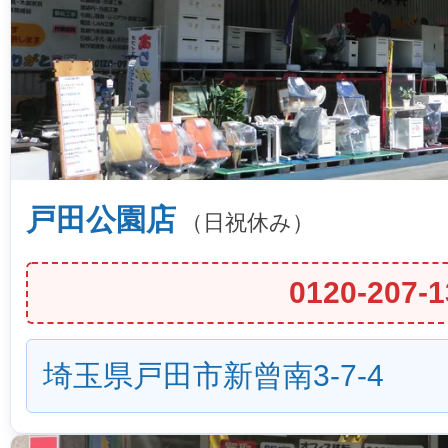
戸田公園店
（日祝休み）
0120-207-1
埼玉県戸田市新曾南3-7-4