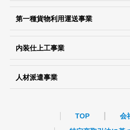
・産業廃棄物収集
埼玉 011001
第一種貨物利用運送事業
13000155805
運搬業許可証番号：
・第一種貨物利用運送
第518号
内装仕上工事業
事業
関自貨：
・東京都 (般・23) ：
第83449号
人材派遣事業
・許可番号 ：
派13-314458
TOP
会