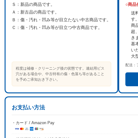
Ｓ：
新品の商品です。
○商
Ａ：
新古品の商品です。
送
す
Ｂ：
傷・汚れ・凹み等が目立たない中古商品です。
商
Ｃ：
傷・汚れ・凹み等が目立つ中古商品です。
超
き
基
い
大
配送：
程度は補修・クリーニング後の状態です。連結用ビス
穴がある場合や、中古特有の傷・色落ち等があること
を予めご承知おき下さい。
お支払い方法
・カード / Amazon Pay