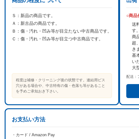
商品の程度について
出荷
Ｓ：
新品の商品です。
○商
Ａ：
新古品の商品です。
送
す
Ｂ：
傷・汚れ・凹み等が目立たない中古商品です。
商
Ｃ：
傷・汚れ・凹み等が目立つ中古商品です。
超
き
基
い
大
配送：
程度は補修・クリーニング後の状態です。連結用ビス
穴がある場合や、中古特有の傷・色落ち等があること
を予めご承知おき下さい。
お支払い方法
・カード / Amazon Pay