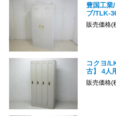
豊国工業/
ブ/TLK-3
販売価格(
コクヨ/LK
古】 4
販売価格(