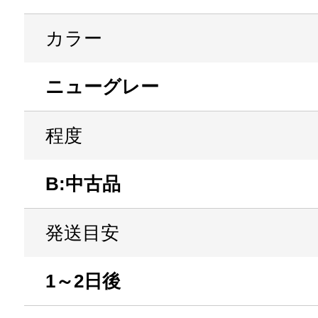
カラー
ニューグレー
程度
B:中古品
発送目安
1～2日後