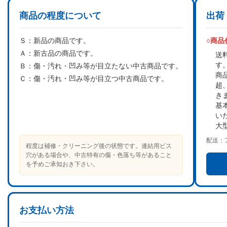
商品の程度について
出荷
Ｓ：
新品の商品です。
○商
Ａ：
新古品の商品です。
送
す
Ｂ：
傷・汚れ・凹み等が目立たない中古商品です。
商
Ｃ：
傷・汚れ・凹み等が目立つ中古商品です。
超
き
基
い
大
配送：
程度は補修・クリーニング後の状態です。連結用ビス
穴がある場合や、中古特有の傷・色落ち等があること
を予めご承知おき下さい。
お支払い方法