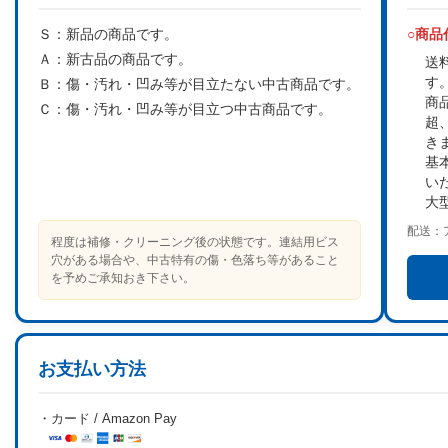
Ｓ：
新品の商品です。
○商
Ａ：
新古品の商品です。
送
す
Ｂ：
傷・汚れ・凹み等が目立たない中古商品です。
商
Ｃ：
傷・汚れ・凹み等が目立つ中古商品です。
超
き
基
い
大
配送：
程度は補修・クリーニング後の状態です。連結用ビス
穴がある場合や、中古特有の傷・色落ち等があること
を予めご承知おき下さい。
お支払い方法
・カード / Amazon Pay