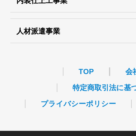
内装仕上工事業
事業
関自貨：
・東京都 (般・23) ：
第83449号
人材派遣事業
・許可番号 ：
派13-314458
TOP
会
特定商取引法に基
プライバシーポリシー