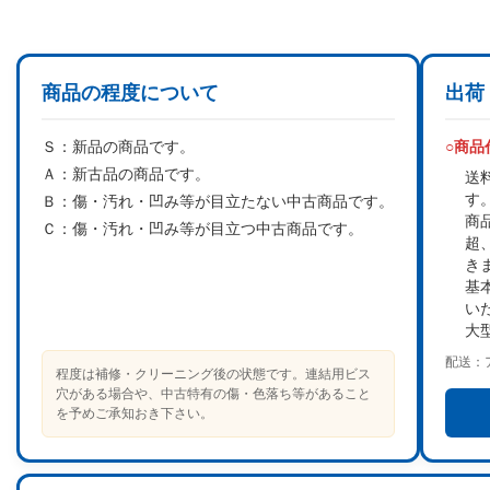
商品の程度について
出荷
Ｓ：
新品の商品です。
○商
Ａ：
新古品の商品です。
送
す
Ｂ：
傷・汚れ・凹み等が目立たない中古商品です。
商
Ｃ：
傷・汚れ・凹み等が目立つ中古商品です。
超
き
基
い
大
配送：
程度は補修・クリーニング後の状態です。連結用ビス
穴がある場合や、中古特有の傷・色落ち等があること
を予めご承知おき下さい。