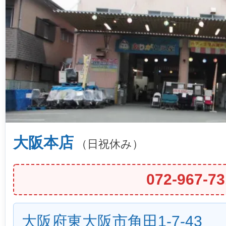
大阪本店
（日祝休み）
072-967-73
大阪府東大阪市角田1-7-43