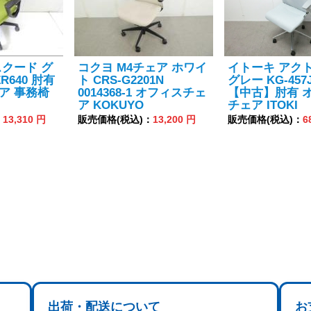
スクード グ
コクヨ M4チェア ホワイ
イトーキ アクト
R640 肘有
ト CRS-G2201N
グレー KG-457J
ア 事務椅
0014368-1 オフィスチェ
【中古】肘有 
ア KOKUYO
チェア ITOKI
：
13,310 円
販売価格(税込)：
13,200 円
販売価格(税込)：
6
出荷・配送について
お