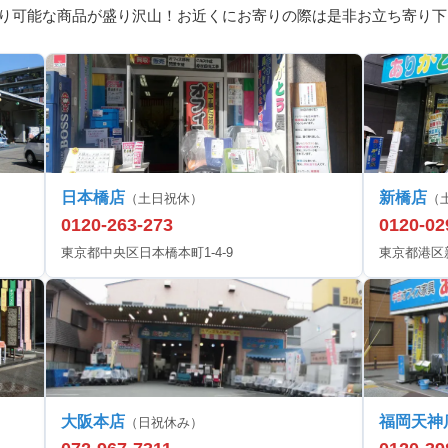
り可能な商品が盛り沢山！お近くにお寄りの際は是非お立ち寄り下
日本橋店
新橋店
（土日祝休）
（
0120-263-273
0120-02
東京都中央区日本橋本町1-4-9
東京都港区新橋
大阪本店
福岡天神
（日祝休み）