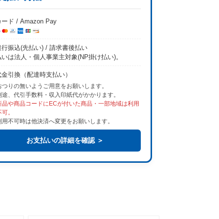
ード / Amazon Pay
行振込(先払い) / 請求書後払い
払いは法人・個人事業主対象(NP掛け払い)。
代金引換（配達時支払い）
おつりの無いようご用意をお願いします。
別途、代引手数料・収入印紙代がかかります。
新品や商品コードにECが付いた商品・一部地域は利用
不可。
利用不可時は他決済へ変更をお願いします。
お支払いの詳細を確認 ＞