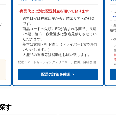
○商品代とは別に配送料金を頂いております
・カ
送料目安は在庫店舗から近隣エリアへの料金
です。
で
・銀
商品コードの先頭にECが含まれる商品、長辺
後
2m超、遠方、数量過多は
別途見積り
させてい
。
ただきます。
・
基本は
玄関・軒下渡し
（ドライバー1名でお伺
いいたします。）
大型品の運搬等は補助をお願い致します。
配送：アートセッティングデリバリー、佐川、自社便 他
ビ
る
配送の詳細を確認 ＞
探す