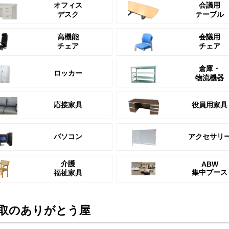
オフィス
会議用
デスク
テーブル
高機能
会議用
チェア
チェア
倉庫・
ロッカー
物流機器
応接家具
役員用家具
パソコン
アクセサリ
介護
ABW
集中ブース
福祉家具
取のありがとう屋