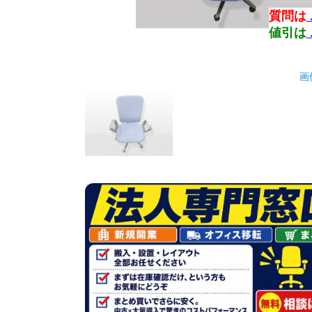
質問は
値引は
画