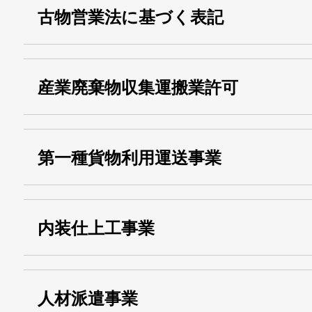
古物営業法に基づく表記
・名称：
株式会社シモ
産業廃棄物収集運搬業許可
・古物商許可番号：
東京都公安委員会
・産業廃棄物収集
埼玉 011001
第一種貨物利用運送事業
13000155805
運搬業許可証番号：
・第一種貨物利用運送
第518号
内装仕上工事業
事業
関自貨：
・東京都 (般・23) ：
第83449号
人材派遣事業