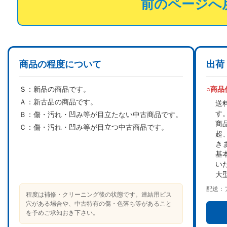
前のページへ
商品の程度について
出荷
Ｓ：
新品の商品です。
○商
Ａ：
新古品の商品です。
送
す
Ｂ：
傷・汚れ・凹み等が目立たない中古商品です。
商
Ｃ：
傷・汚れ・凹み等が目立つ中古商品です。
超
き
基
い
大
配送：
程度は補修・クリーニング後の状態です。連結用ビス
穴がある場合や、中古特有の傷・色落ち等があること
を予めご承知おき下さい。