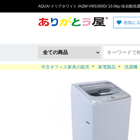
AQUA/ クリアホワイト /AQW-VW1000D/ 10.0kg /全自
中古オフィス家具の販売
>
家電製品
>
洗濯機