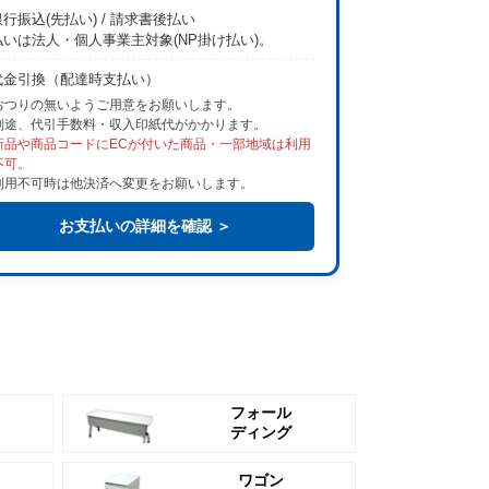
行振込(先払い) / 請求書後払い
払いは法人・個人事業主対象(NP掛け払い)。
代金引換（配達時支払い）
おつりの無いようご用意をお願いします。
別途、代引手数料・収入印紙代がかかります。
新品や商品コードにECが付いた商品・一部地域は利用
不可。
利用不可時は他決済へ変更をお願いします。
お支払いの詳細を確認 ＞
フォール
ディング
ワゴン