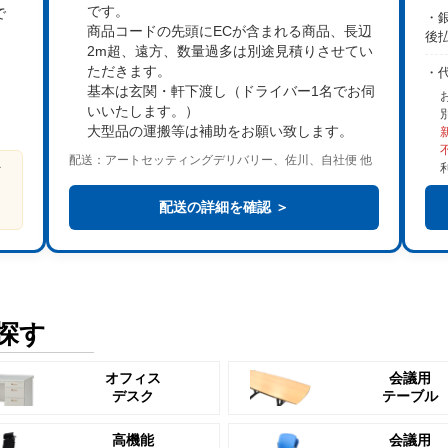
です。
で
・銀
商品コードの先頭にECが含まれる商品、長辺
後
2m超、遠方、数量過多は
別途見積り
させてい
。
ただきます。
・
基本は
玄関・軒下渡し
（ドライバー1名でお伺
いいたします。）
大型品の運搬等は補助をお願い致します。
配送：アートセッティングデリバリー、佐川、自社便 他
ビ
る
配送の詳細を確認 ＞
探す
オフィス
会議用
デスク
テーブル
高機能
会議用