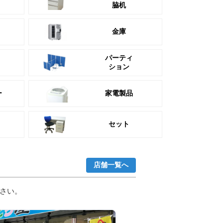
脇机
金庫
パーティ
ション
ー
家電製品
セット
店舗一覧へ
さい。