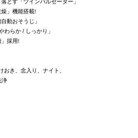
かり落とす「ツインパルセーター」
乾燥」機能搭載!
槽自動おそうじ」
やわらか / しっかり」
槽」採用!
けおき、念入り、ナイト、
洗浄