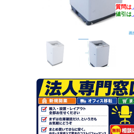
質問は
値引は
画