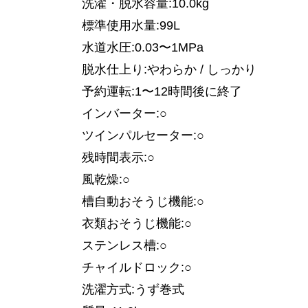
洗濯・脱水容量:10.0kg
標準使用水量:99L
水道水圧:0.03〜1MPa
脱水仕上り:やわらか / しっかり
予約運転:1〜12時間後に終了
インバーター:○
ツインパルセーター:○
残時間表示:○
風乾燥:○
槽自動おそうじ機能:○
衣類おそうじ機能:○
ステンレス槽:○
チャイルドロック:○
洗濯方式:うず巻式