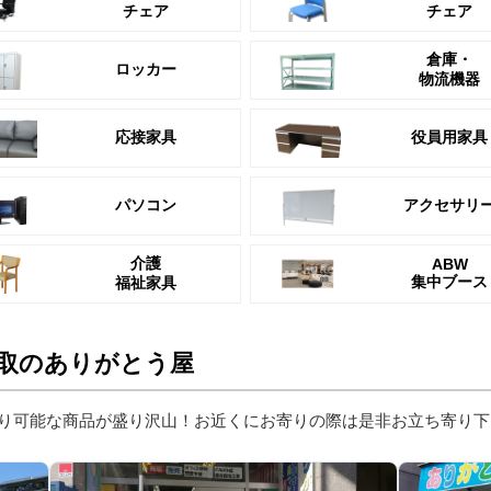
チェア
チェア
倉庫・
ロッカー
物流機器
応接家具
役員用家具
パソコン
アクセサリ
介護
ABW
集中ブース
福祉家具
取のありがとう屋
り可能な商品が盛り沢山！お近くにお寄りの際は是非お立ち寄り下