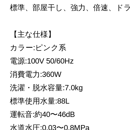
標準、部屋干し、強力、倍速、ド
【主な仕様】
カラー:ピンク系
電源:100V 50/60Hz
消費電力:360W
洗濯・脱水容量:7.0kg
標準使用水量:88L
運転音:約40〜46dB
水道水圧:0.03〜0.8MPa