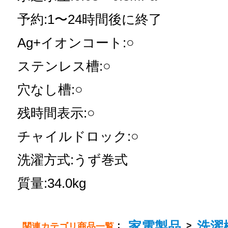
予約:1〜24時間後に終了
Ag+イオンコート:○
ステンレス槽:○
穴なし槽:○
残時間表示:○
チャイルドロック:○
洗濯方式:うず巻式
質量:34.0kg
家電製品
洗濯
：
>
関連カテゴリ商品一覧