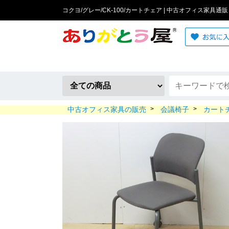
コクヨ/グレー/CK-100/カートチェア | 中古オフィス家具通販
中古オフィス家具の販売
>
会議椅子
>
カート