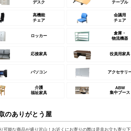
デスク
テーブル
高機能
会議用
チェア
チェア
倉庫・
ロッカー
物流機器
応接家具
役員用家具
パソコン
アクセサリ
介護
ABW
集中ブース
福祉家具
取のありがとう屋
り可能な商品が盛り沢山！お近くにお寄りの際は是非お立ち寄り下