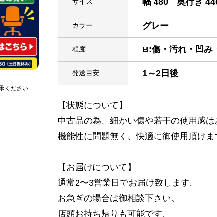
幅 480 奥行き 44
サイズ
グレー
カラー
B:傷・汚れ・凹
程度
1～2日後
発送目安
承ください
【状態について】
中古品の為、細かい傷や若干の使用感は
機能性に問題無く、快適に御使用頂けま
【お届けについて】
通常2〜3営業日でお届け致します。
お急ぎの場合は御相談下さい。
店頭お持ち帰りも可能です。