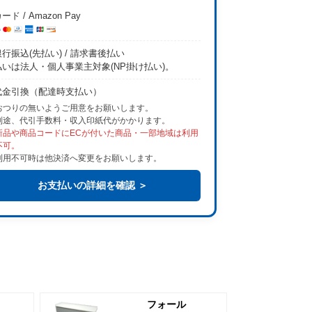
ード / Amazon Pay
行振込(先払い) / 請求書後払い
払いは法人・個人事業主対象(NP掛け払い)。
代金引換（配達時支払い）
おつりの無いようご用意をお願いします。
別途、代引手数料・収入印紙代がかかります。
新品や商品コードにECが付いた商品・一部地域は利用
不可。
利用不可時は他決済へ変更をお願いします。
お支払いの詳細を確認 ＞
フォール