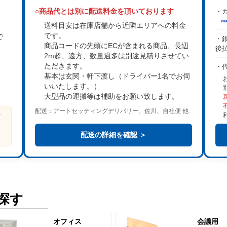
○商品代とは別に配送料金を頂いております
・カ
送料目安は在庫店舗から近隣エリアへの料金
です。
で
・銀
商品コードの先頭にECが含まれる商品、長辺
後
2m超、遠方、数量過多は
別途見積り
させてい
。
ただきます。
・
基本は
玄関・軒下渡し
（ドライバー1名でお伺
いいたします。）
大型品の運搬等は補助をお願い致します。
配送：アートセッティングデリバリー、佐川、自社便 他
ビ
る
配送の詳細を確認 ＞
探す
オフィス
会議用