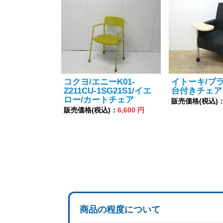
コクヨ/エニーK01-
イトーキ/ブ
Z211CU-1SG21S1/イエ
台付きチェア
ロー/カートチェア
販売価格(税込)
販売価格(税込)：
6,600 円
商品の程度について