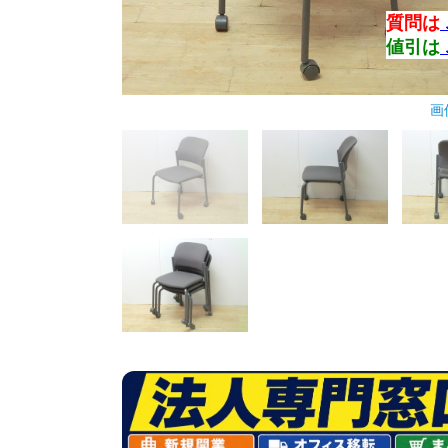
質問は
値引は
画