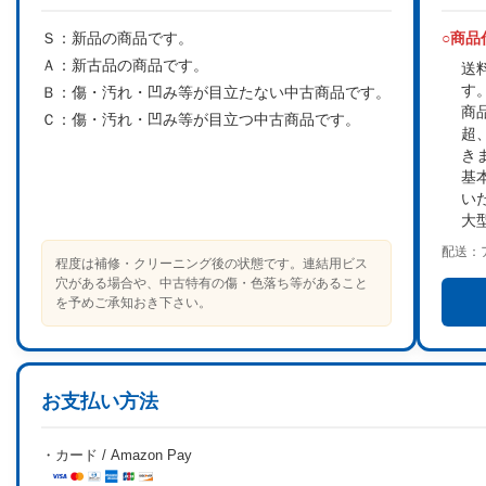
Ｓ：
新品の商品です。
○商
Ａ：
新古品の商品です。
送
す
Ｂ：
傷・汚れ・凹み等が目立たない中古商品です。
商
Ｃ：
傷・汚れ・凹み等が目立つ中古商品です。
超
き
基
い
大
配送：
程度は補修・クリーニング後の状態です。連結用ビス
穴がある場合や、中古特有の傷・色落ち等があること
を予めご承知おき下さい。
お支払い方法
・カード / Amazon Pay