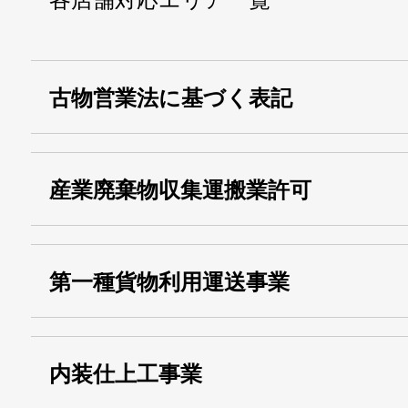
古物営業法に基づく表記
・名称：
株式会社シモ
産業廃棄物収集運搬業許可
・古物商許可番号：
東京都公安委員会
・産業廃棄物収集
埼玉 011001
第一種貨物利用運送事業
13000155805
運搬業許可証番号：
・第一種貨物利用運送
第518号
内装仕上工事業
事業
関自貨：