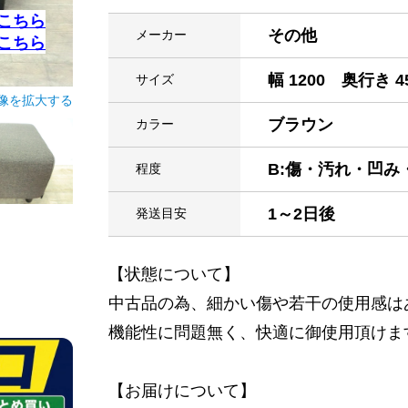
こちら
その他
メーカー
こちら
幅 1200 奥行き 4
サイズ
像を拡大する
ブラウン
カラー
B:傷・汚れ・凹
程度
1～2日後
発送目安
【状態について】
中古品の為、細かい傷や若干の使用感は
機能性に問題無く、快適に御使用頂けま
【お届けについて】