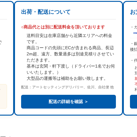
出荷・配送について
お
○商品代とは別に配送料金を頂いております
・カ
送料目安は在庫店舗から近隣エリアへの料金
です。
で
・銀
商品コードの先頭にECが含まれる商品、長辺
後
2m超、遠方、数量過多は
別途見積り
させてい
。
ただきます。
・
基本は
玄関・軒下渡し
（ドライバー1名でお伺
いいたします。）
大型品の運搬等は補助をお願い致します。
配送：アートセッティングデリバリー、佐川、自社便 他
ビ
る
配送の詳細を確認 ＞