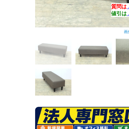
質問は
値引は
画