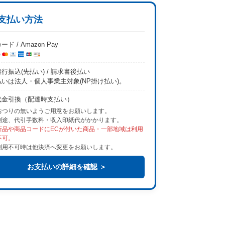
支払い方法
ード / Amazon Pay
行振込(先払い) / 請求書後払い
払いは法人・個人事業主対象(NP掛け払い)。
代金引換（配達時支払い）
おつりの無いようご用意をお願いします。
別途、代引手数料・収入印紙代がかかります。
新品や商品コードにECが付いた商品・一部地域は利用
不可。
利用不可時は他決済へ変更をお願いします。
お支払いの詳細を確認 ＞