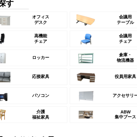
探す
オフィス
会議用
デスク
テーブル
高機能
会議用
チェア
チェア
倉庫・
ロッカー
物流機器
応接家具
役員用家具
パソコン
アクセサリ
介護
ABW
集中ブース
福祉家具