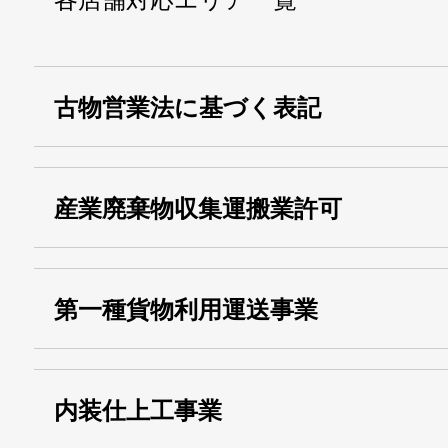
古物営業法に基づく表記
・名称：
株式会社シモ
産業廃棄物収集運搬業許可
・古物商許可番号：
東京都公安委員会
・産業廃棄物収集
埼玉 011001
第一種貨物利用運送事業
13000155805
運搬業許可証番号：
・第一種貨物利用運送
第518号
内装仕上工事業
事業
関自貨：