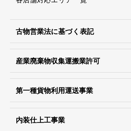
古物営業法に基づく表記
・名称：
株式会社シモ
産業廃棄物収集運搬業許可
・古物商許可番号：
東京都公安委員会
・産業廃棄物収集
埼玉 011001
第一種貨物利用運送事業
13000155805
運搬業許可証番号：
・第一種貨物利用運送
第518号
内装仕上工事業
事業
関自貨：