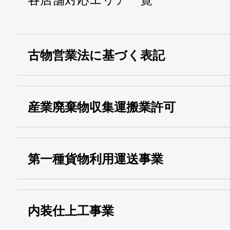
古物営業法に基づく表記
・名称：
株式会社シモ
産業廃棄物収集運搬業許可
・古物商許可番号：
東京都公安委員会
・産業廃棄物収集
埼玉 011001
第一種貨物利用運送事業
13000155805
運搬業許可証番号：
・第一種貨物利用運送
第518号
内装仕上工事業
事業
関自貨：