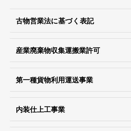
古物営業法に基づく表記
・名称：
株式会社シモ
産業廃棄物収集運搬業許可
・古物商許可番号：
東京都公安委員会
・産業廃棄物収集
埼玉 011001
第一種貨物利用運送事業
13000155805
運搬業許可証番号：
・第一種貨物利用運送
第518号
内装仕上工事業
事業
関自貨：