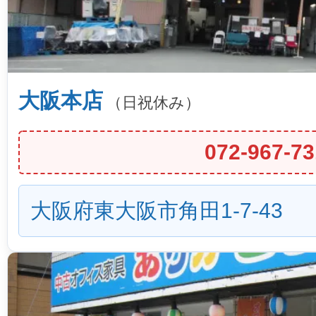
大阪本店
（日祝休み）
072-967-73
大阪府東大阪市角田1-7-43