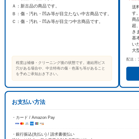
Ａ：
新古品の商品です。
送
す
Ｂ：
傷・汚れ・凹み等が目立たない中古商品です。
商
Ｃ：
傷・汚れ・凹み等が目立つ中古商品です。
超
き
基
い
大
配送：
程度は補修・クリーニング後の状態です。連結用ビス
穴がある場合や、中古特有の傷・色落ち等があること
を予めご承知おき下さい。
お支払い方法
・カード / Amazon Pay
・銀行振込(先払い) / 請求書後払い