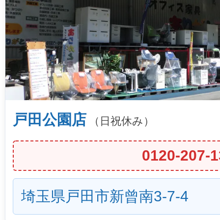
戸田公園店
（日祝休み）
0120-207-1
埼玉県戸田市新曾南3-7-4