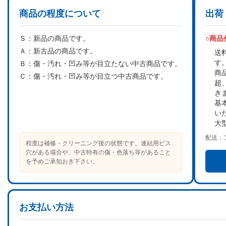
商品の程度について
出荷
Ｓ：
新品の商品です。
○商
Ａ：
新古品の商品です。
送
す
Ｂ：
傷・汚れ・凹み等が目立たない中古商品です。
商
Ｃ：
傷・汚れ・凹み等が目立つ中古商品です。
超
き
基
い
大
配送：
程度は補修・クリーニング後の状態です。連結用ビス
穴がある場合や、中古特有の傷・色落ち等があること
を予めご承知おき下さい。
お支払い方法