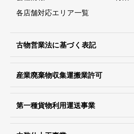
各店舗対応エリア一覧
古物営業法に基づく表記
・名称：
株式会社シモ
産業廃棄物収集運搬業許可
・古物商許可番号：
東京都公安委員会
・産業廃棄物収集
埼玉 011001
第一種貨物利用運送事業
13000155805
運搬業許可証番号：
・第一種貨物利用運送
第518号