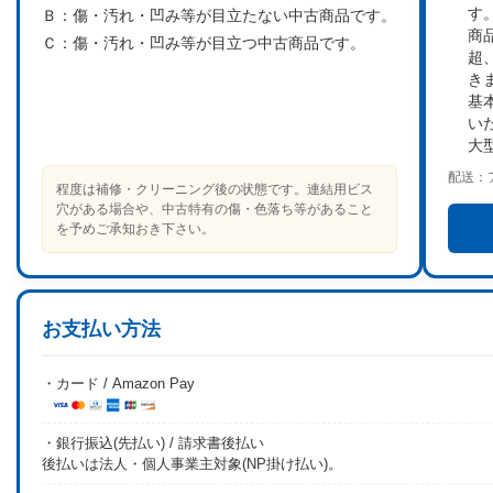
す
Ｂ：
傷・汚れ・凹み等が目立たない中古商品です。
商
Ｃ：
傷・汚れ・凹み等が目立つ中古商品です。
超
き
基
い
大
配送：
程度は補修・クリーニング後の状態です。連結用ビス
穴がある場合や、中古特有の傷・色落ち等があること
を予めご承知おき下さい。
お支払い方法
・カード / Amazon Pay
・銀行振込(先払い) / 請求書後払い
後払いは法人・個人事業主対象(NP掛け払い)。