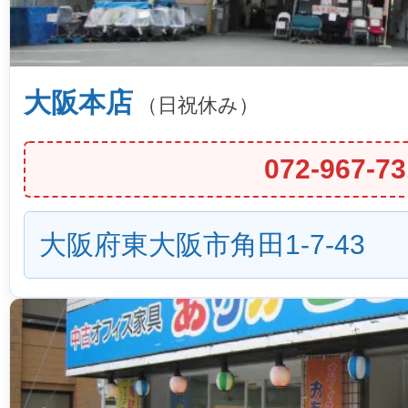
大阪本店
（日祝休み）
072-967-73
大阪府東大阪市角田1-7-43