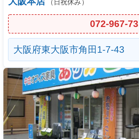
大阪本店
（日祝休み）
072-967-73
大阪府東大阪市角田1-7-43