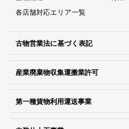
各店舗対応エリア一覧
古物営業法に基づく表記
・名称：
株式会社シモ
産業廃棄物収集運搬業許可
・古物商許可番号：
東京都公安委員会
・産業廃棄物収集
埼玉 011001
第一種貨物利用運送事業
13000155805
運搬業許可証番号：
・第一種貨物利用運送
第518号