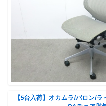
【5台入荷】オカムラ/バロン/ラ