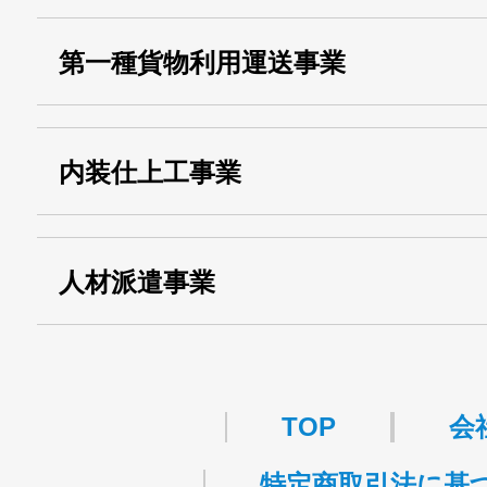
・産業廃棄物収集
埼玉 011001
第一種貨物利用運送事業
13000155805
運搬業許可証番号：
・第一種貨物利用運送
第518号
内装仕上工事業
事業
関自貨：
・東京都 (般・23) ：
第83449号
人材派遣事業
・許可番号 ：
派13-314458
TOP
会
特定商取引法に基