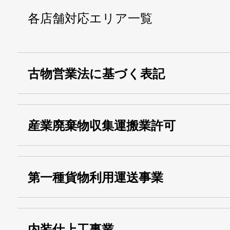
各店舗対応エリア一覧
古物営業法に基づく表記
・名称：
株式会社シモ
産業廃棄物収集運搬業許可
・古物商許可番号：
東京都公安委員会
・産業廃棄物収集
埼玉 011001
第一種貨物利用運送事業
13000155805
運搬業許可証番号：
・第一種貨物利用運送
第518号
内装仕上工事業