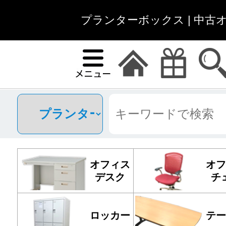
プランターボックス | 中古
オフィス
オフ
デスク
チ
ロッカー
テー