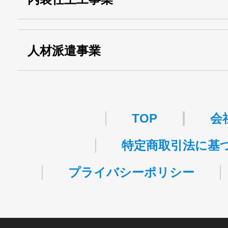
事業
関自貨：
・東京都 (般・23) ：
第83449号
人材派遣事業
・許可番号 ：
派13-314458
TOP
会
特定商取引法に基
プライバシーポリシー