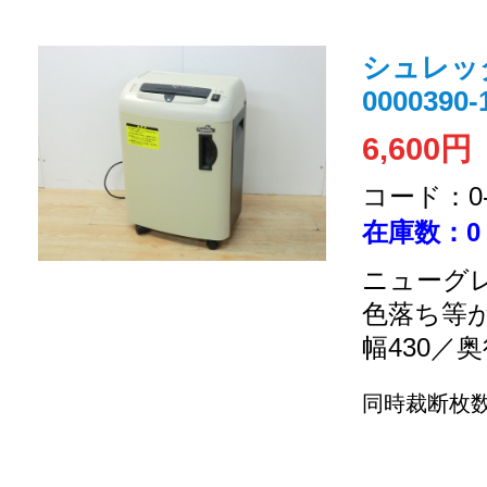
シュレッダー
0000390-
6,600円
コード：0-2
在庫数：0
ニューグレ
色落ち等
幅430／奥
同時裁断枚数