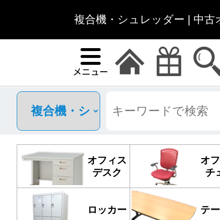
複合機・シュレッダー | 中
オフィス
オフ
デスク
チ
ロッカー
テー