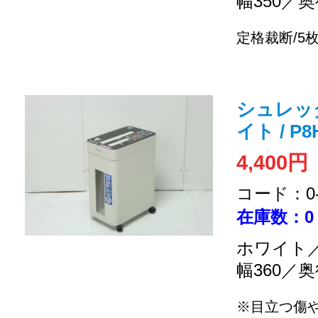
幅350／奥
定格裁断/5
シュレッダ
イト / P8H
4,400円
コード：0-2
在庫数：0
ホワイト／
幅360／奥
※目立つ傷