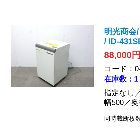
明光商会/
/ ID-431
88,000
コード：0-2
在庫数：1
指定なし／
幅500／奥
同時裁断枚数