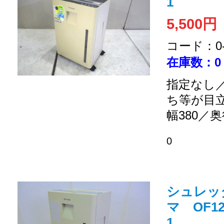
1
5,500円
コード：0-2
在庫数：0
指定なし／
ち等が目
幅380／奥
0
シュレッ
マ OF12
1