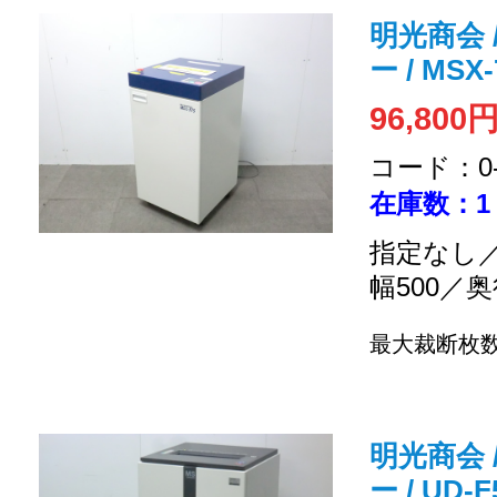
明光商会 
ー / MSX-
96,800
コード：0-2
在庫数：1
指定なし／
幅500／奥
最大裁断枚数
明光商会 
ー / UD-F