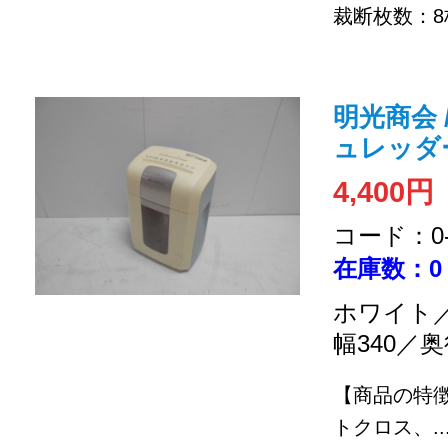
裁断枚数：8
明光商会 
ュレッダ
4,400円
コード：0-2
在庫数：0
ホワイト／
幅340／奥
【商品の特
トクロス、..