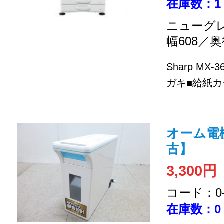
在庫数：1
ニューグ
幅608／奥
Sharp MX
ガキ■給紙カセ
オーム電
古】
3,300円
コード：0-2
在庫数：0