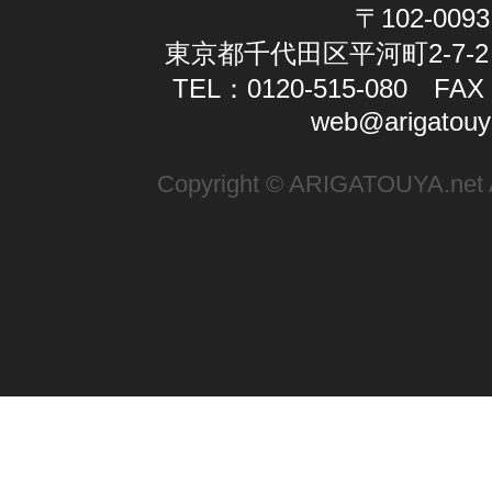
〒102-0093
東京都千代田区平河町2-7-2
TEL：0120-515-080 FAX：
web@arigatouy
Copyright © ARIGATOUYA.net Al