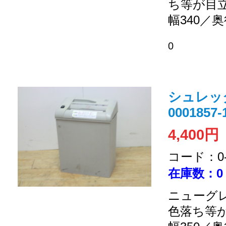
ち等が目
幅340／奥
0
シュレッダ
0001857-
4,400円
コード：0-2
在庫数：0
ニューグレ
色落ち等