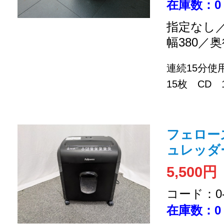
在庫数：0
指定なし／
幅380／奥
連続15分使
15枚 CD 
フェローズ 
ュレッダ
5,500円
コード：0-2
在庫数：0