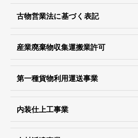
古物営業法に基づく表記
・名称：
株式会社シモ
産業廃棄物収集運搬業許可
・古物商許可番号：
東京都公安委員会
・産業廃棄物収集
埼玉 011001
第一種貨物利用運送事業
13000155805
運搬業許可証番号：
・第一種貨物利用運送
第518号
内装仕上工事業
事業
関自貨：
・東京都 (般・23) ：
第83449号