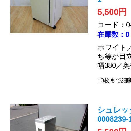
5,500円
コード：0-2
在庫数：0
ホワイト／
ち等が目
幅380／奥
10枚まで細
シュレッダー
0008239-