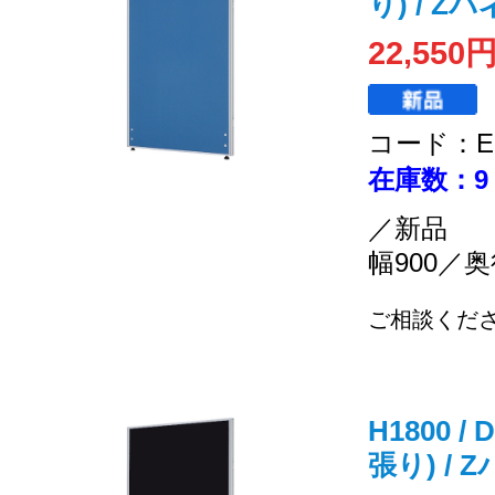
り) / Z
22,550
コード：EC
在庫数：9
／新品
幅900／奥
ご相談くだ
H1800 /
張り) / 