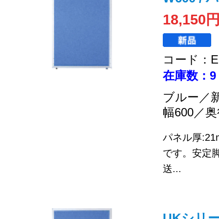
18,150
コード：EC
在庫数：9
ブルー／
幅600／奥
パネル厚:2
です。安定
送...
UKシリーズ