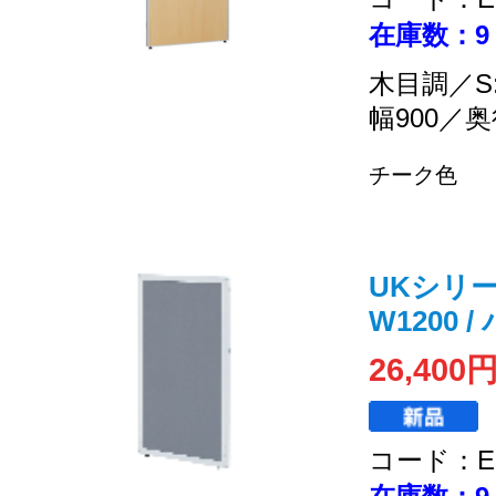
在庫数：9
木目調／S
幅900／奥
チーク色
UKシリーズ 
W1200
26,400
コード：EC