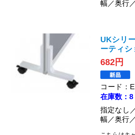
幅／奥行
UKシリー
ーティシ
682円
コード：EC
在庫数：8
指定なし
幅／奥行
こちらはキ