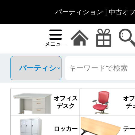
パーティション | 中古オ
オフィス
オフ
デスク
チ
ロッカー
テー