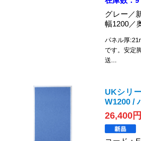
在庫数：9
グレー／
幅1200／
パネル厚:2
です。安定
送...
UKシリーズ 
W1200
26,400