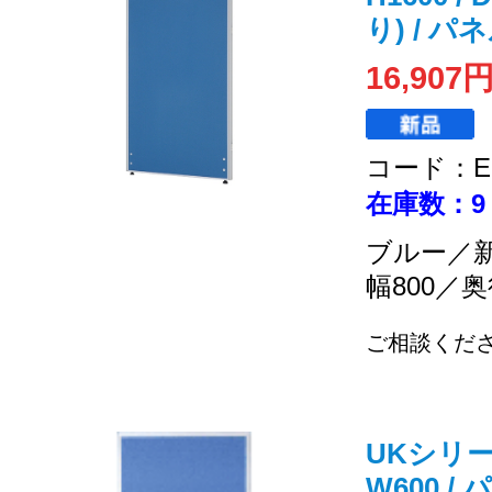
り) / パ
16,907
コード：EC
在庫数：9
ブルー／
幅800／奥
ご相談くだ
UKシリーズ 
W600 