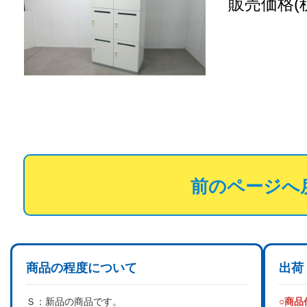
販売価格(
前のページへ
商品の程度について
出荷
Ｓ：
新品の商品です。
○商