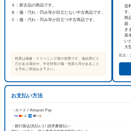
Ａ：
新古品の商品です。
送
す
Ｂ：
傷・汚れ・凹み等が目立たない中古商品です。
商
Ｃ：
傷・汚れ・凹み等が目立つ中古商品です。
超
き
基
い
大
配送：
程度は補修・クリーニング後の状態です。連結用ビス
穴がある場合や、中古特有の傷・色落ち等があること
を予めご承知おき下さい。
お支払い方法
・カード / Amazon Pay
・銀行振込(先払い) / 請求書後払い