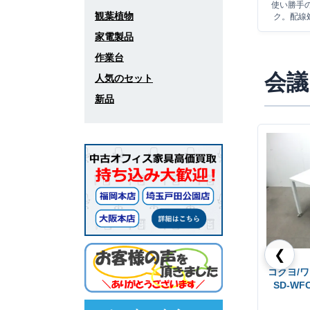
使い勝手
観葉植物
ク。配線
家電製品
作業台
会議
人気のセット
新品
❮
コクヨ/ワ
SD-WF