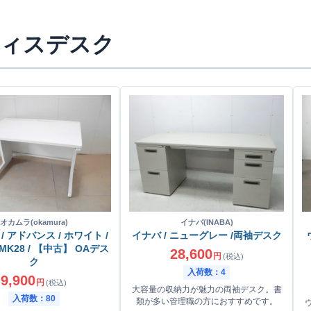
ィスデスク
オカムラ(okamura)
イナバ(INABA)
/ アドバンス / ホワイト /
イナバ / ニューグレー /両袖デスク
 MK28 / 【中古】 OAデス
28,600
円
(税込)
ク
入荷数：4
9,900
円
(税込)
大容量の収納力が魅力の両袖デスク。書
入荷数：80
類が多い管理職の方におすすめです。