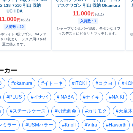
 5-138-7510 引出 収納
デスクワゴン 引出 収納 Okamura
UCHIDA
11,000
円
(税込)
11,000
円
(税込)
入荷数：7
入荷数：20
シャープなシルバー塗装。モダンなオフ
ィスデスクにピタリとマッチします。
ホワイト3段ワゴン。A4ファ
っきり収まり、デスク周りを綺
麗に整えます。
ーカー
ラ
#okamura
#イトーキ
#ITOKI
#コクヨ
#KO
#PLUS
#イナバ
#INABA
#ナイキ
#NAIKI
a
#スチールケース
#明光商会
#カリモク
#天童
ンミラー
#USMハラー
#Knoll
#Vitra
#Haworth