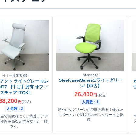
Steelcase
イトーキ(ITOKI)
Steelcase/Series1/ライトグリー
アクト ライトグレー KG-
ン/【中古】
-ZNT7 【中古】肘有 オフィ
スチェア ITOKI
26,400
円
(税込)
68,200
円
(税込)
入荷数：1
入荷数：2
鮮やかなグリーンが空間を彩る！優れた
サポート力で長時間のデスクワークも快
着座でも疲れにくい構造。デザ
適。
機能性を高次元で両立した一脚
です。