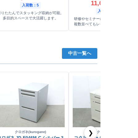
11,000
円
(税込)
入荷数：5
入荷数：33
折りたたんでスタッキング収納が可能。
多目的スペースで大活躍します。
研修やセミナーに便利な小型テーブル
複数並べてもレイアウトしやすい設計
中古一覧へ
❯
クロガネ(kurogane)
コクヨ(KOKUYO)
クロガネ JD-E046M-C シルバー 3
コクヨ/ MX+ / ニューグレー / 【