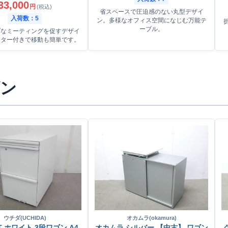
33,000
円
(税込)
省スペースで圧迫感のない丸型デザイ
入荷数：5
ン。多様なオフィス空間になじむ万能テ
ーブル。
ブなミーティングを促すデザイ
スター付きで移動も簡単です。
ン
ウチダ(UCHIDA)
オカムラ(okamura)
T ホワイト 3段ワゴン A4-
オカムラ シルバー 【中古】 ワゴン