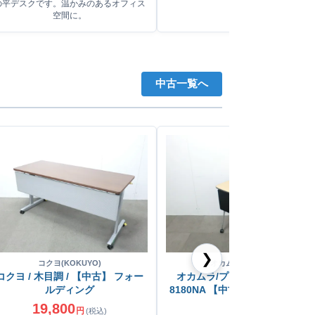
ク。
の平デスクです。温かみのあるオフィス
空間に。
中古一覧へ
❯
コクヨ(KOKUYO)
オカムラ(okamura)
コクヨ / 木目調 / 【中古】 フォー
オカムラ/プロスタック/木目調/
ルディング
8180NA 【中古】 フォールディ
グ
19,800
円
(税込)