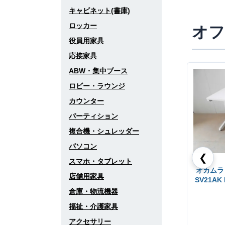
キャビネット(書庫)
ロッカー
オフ
役員用家具
応接家具
ABW・集中ブース
ロビー・ラウンジ
カウンター
パーティション
複合機・シュレッダー
パソコン
❮
スマホ・タブレット
オカムラ 
店舗用家具
SV21AK
倉庫・物流機器
福祉・介護家具
アクセサリー