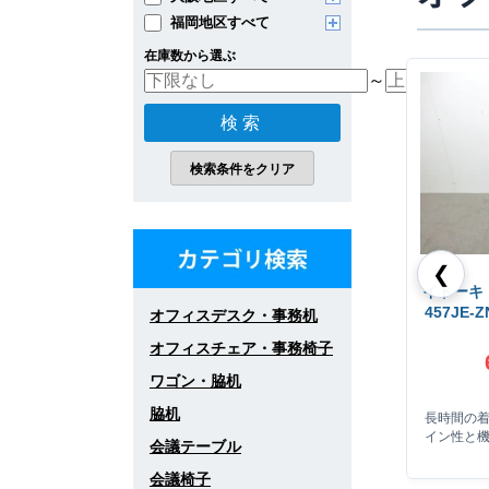
福岡地区すべて
在庫数から選ぶ
～
❮
イトーキ 
457JE
オフィスデスク・事務机
オフィスチェア・事務椅子
ワゴン・脇机
脇机
長時間の
イン性と
会議テーブル
会議椅子