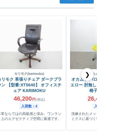
❯
カリモク(karimoku)
オカムラ(okamura)
カリモク 革張りチェア ダークブラ
オカムラ バロン CP35DR-1366 
ウン 【型番:XT5640】 オフィスチ
エロー 肘無し オフィスチェア 事
ェア KARIMOKU
椅子 Okamura
46,200
26,400
円
円
(税込)
(税込)
入荷数：4
入荷数：16
本革ならではの高級感と深み。ワンラン
洗練されたメッシュデザイン。エルゴ
ク上のエグゼクティブ空間に最適です。
ミクスに基づく快適な座り心地の定番
デル。