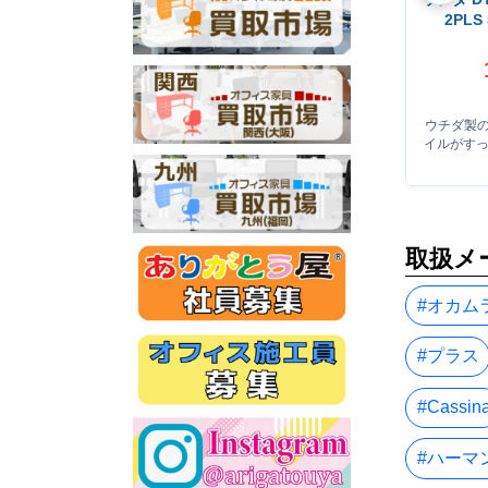
2PLS
ウチダ製の
イルがす
取扱メ
#オカム
#プラス
#Cassin
#ハーマ