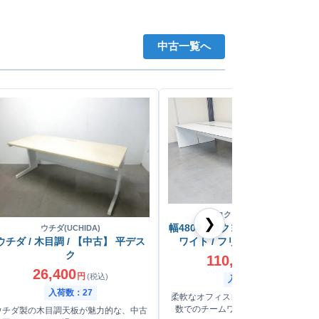
中古一覧へ
コクヨ(KOKUYO)
❯
幅4800 / コクヨ / ワークビスタ /
ウチダ(UCHIDA)
ウチダ / 木目調 / 【中古】 平デス
ワイト / フリーアドレスデスク
ク
110,000
円
(税込)
26,400
円
(税込)
入荷数：2
入荷数：27
柔軟なオフィスレイアウトを実現。多
数でのチームワークに適した大型デ
ウチダ製の木目調天板が魅力的な、中古