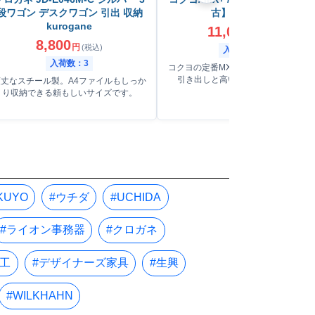
段ワゴン デスクワゴン 引出 収納
古】 3段ワゴン
kurogane
11,000
円
(税込)
8,800
円
(税込)
入荷数：32
入荷数：3
コクヨの定番MX+シリーズ。スムーズ
引き出しと高い耐久性が自慢です。
頑丈なスチール製。A4ファイルもしっか
り収納できる頼もしいサイズです。
KUYO
#ウチダ
#UCHIDA
#ライオン事務器
#クロガネ
木工
#デザイナーズ家具
#生興
#WILKHAHN