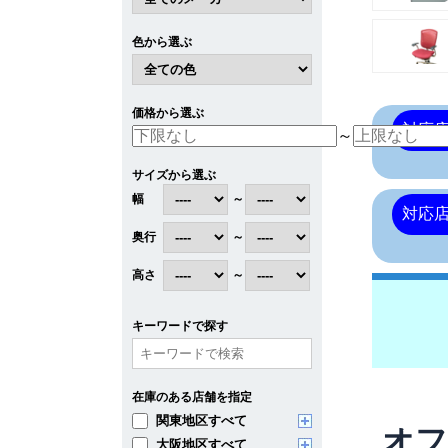
色から選ぶ
価格から選ぶ
対応
～
サイズから選ぶ
幅
～
対応
奥行
～
高さ
～
キーワードで探す
在庫のある店舗を指定
関東地区すべて
オフ
大阪地区すべて