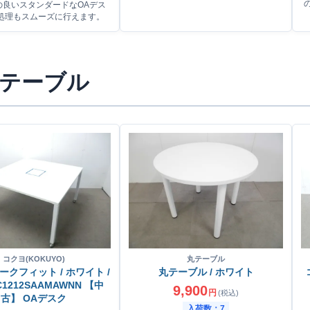
の良いスタンダードなOAデス
処理もスムーズに行えます。
テーブル
コクヨ(KOKUYO)
丸テーブル
ークフィット / ホワイト /
丸テーブル / ホワイト
C1212SAAMAWNN 【中
9,900
円
(税込)
古】 OAデスク
入荷数：7