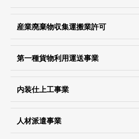
・名称：
株式会社シモ
産業廃棄物収集運搬業許可
・古物商許可番号：
東京都公安委員会
・産業廃棄物収集
埼玉 011001
第一種貨物利用運送事業
13000155805
運搬業許可証番号：
・第一種貨物利用運送
第518号
内装仕上工事業
事業
関自貨：
・東京都 (般・23) ：
第83449号
人材派遣事業