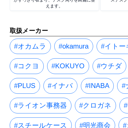
えます。
取扱メーカー
#オカムラ
#okamura
#イトー
#コクヨ
#KOKUYO
#ウチダ
#PLUS
#イナバ
#INABA
#
#ライオン事務器
#クロガネ
#
#スチールケース
#明光商会