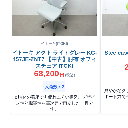
イトーキ(ITOKI)
イトーキ アクト ライトグレー KG-
Steelc
457JE-ZNT7 【中古】肘有 オフィ
スチェア ITOKI
68,200
円
(税込)
入荷数：2
鮮やかなグ
ポート力で
長時間の着座でも疲れにくい構造。デザイ
ン性と機能性を高次元で両立した一脚で
す。