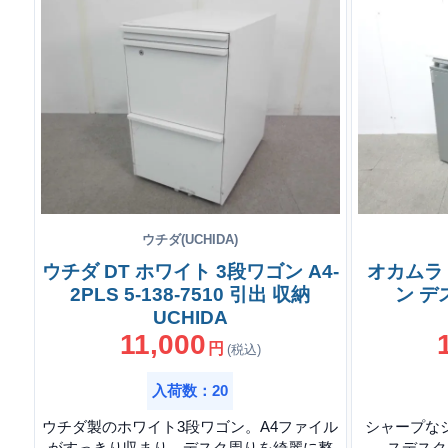
ウチダ(UCHIDA)
ウチダ DT ホワイト 3段ワゴン A4-
オカムラ
2PLS 5-138-7510 引出 収納
ン デ
UCHIDA
11,000
円
(税込)
入荷数：20
ウチダ製のホワイト3段ワゴン。A4ファイル
シャープな
がすっきり収まり、デスク周りを綺麗に整
スデスク