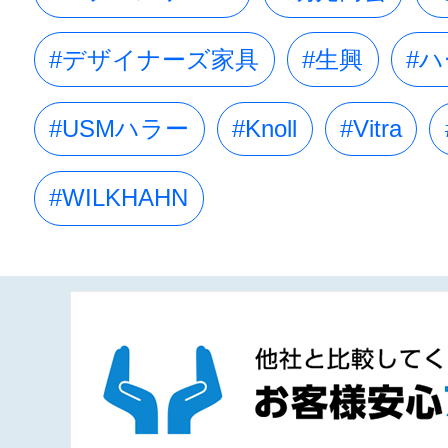
#デザイナーズ家具
#生興
#
#USMハラー
#Knoll
#Vitra
#WILKHAHN