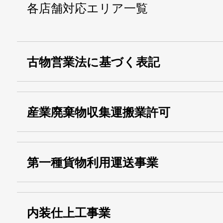
各店舗対応エリア一覧
古物営業法に基づく表記
・名称：
株式会社シモ
産業廃棄物収集運搬業許可
・古物商許可番号：
東京都公安委員会
・産業廃棄物収集
埼玉 011001
第一種貨物利用運送事業
13000155805
運搬業許可証番号：
・第一種貨物利用運送
第518号
内装仕上工事業
事業