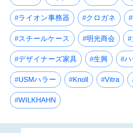
#ライオン事務器
#クロガネ
#
#スチールケース
#明光商会
#デザイナーズ家具
#生興
#
#USMハラー
#Knoll
#Vitra
#WILKHAHN