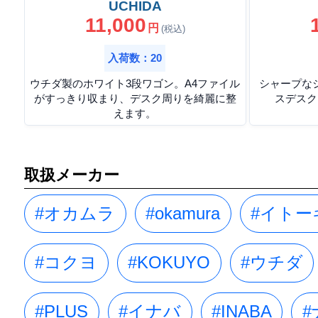
UCHIDA
11,000
円
(税込)
入荷数：20
ウチダ製のホワイト3段ワゴン。A4ファイル
シャープな
がすっきり収まり、デスク周りを綺麗に整
スデスク
えます。
取扱メーカー
#オカムラ
#okamura
#イトー
#コクヨ
#KOKUYO
#ウチダ
#PLUS
#イナバ
#INABA
#