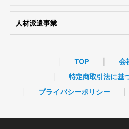
関自貨：
・東京都 (般・23) ：
第83449号
人材派遣事業
・許可番号 ：
派13-314458
TOP
会
特定商取引法に基
プライバシーポリシー