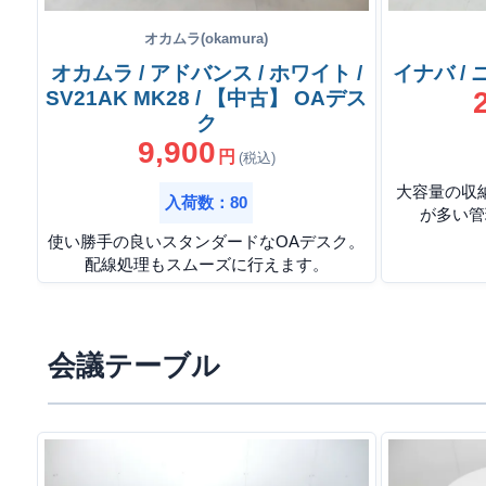
オカムラ(okamura)
オカムラ / アドバンス / ホワイト /
イナバ /
SV21AK MK28 / 【中古】 OAデス
ク
9,900
円
(税込)
大容量の収
入荷数：80
が多い管
使い勝手の良いスタンダードなOAデスク。
配線処理もスムーズに行えます。
会議テーブル