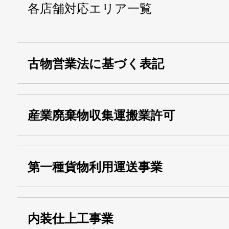
各店舗対応エリア一覧
古物営業法に基づく表記
・名称：
株式会社シモ
産業廃棄物収集運搬業許可
・古物商許可番号：
東京都公安委員会
・産業廃棄物収集
埼玉 011001
第一種貨物利用運送事業
13000155805
運搬業許可証番号：
・第一種貨物利用運送
第518号
内装仕上工事業
事業