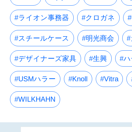
#ライオン事務器
#クロガネ
#
#スチールケース
#明光商会
#デザイナーズ家具
#生興
#
#USMハラー
#Knoll
#Vitra
#WILKHAHN