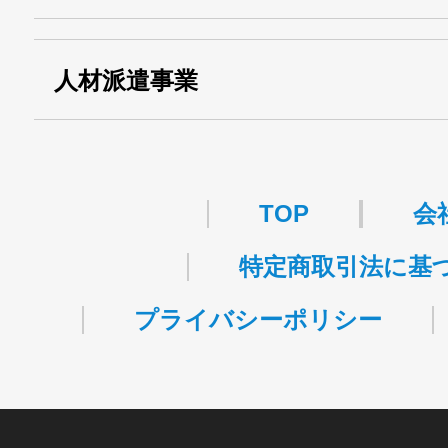
関自貨：
・東京都 (般・23) ：
第83449号
人材派遣事業
・許可番号 ：
派13-314458
TOP
会
特定商取引法に基
プライバシーポリシー