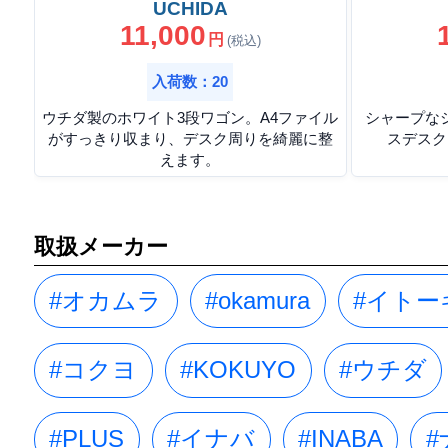
UCHIDA
11,000
円
(税込)
入荷数：20
ウチダ製のホワイト3段ワゴン。A4ファイル
シャープな
がすっきり収まり、デスク周りを綺麗に整
スデスク
えます。
取扱メーカー
#オカムラ
#okamura
#イトー
#コクヨ
#KOKUYO
#ウチダ
#PLUS
#イナバ
#INABA
#