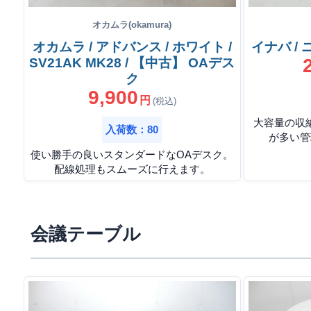
オカムラ(okamura)
オカムラ / アドバンス / ホワイト /
イナバ /
SV21AK MK28 / 【中古】 OAデス
ク
9,900
円
(税込)
大容量の収
入荷数：80
が多い管
使い勝手の良いスタンダードなOAデスク。
配線処理もスムーズに行えます。
会議テーブル