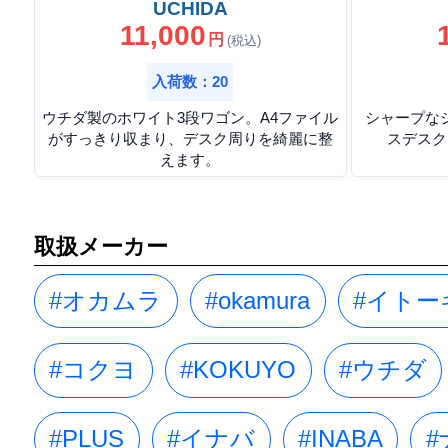
UCHIDA
11,000
円
(税込)
入荷数：20
ウチダ製のホワイト3段ワゴン。A4ファイル
シャープな
がすっきり収まり、デスク周りを綺麗に整
スデスク
えます。
取扱メーカー
#オカムラ
#okamura
#イトー
#コクヨ
#KOKUYO
#ウチダ
#PLUS
#イナバ
#INABA
#