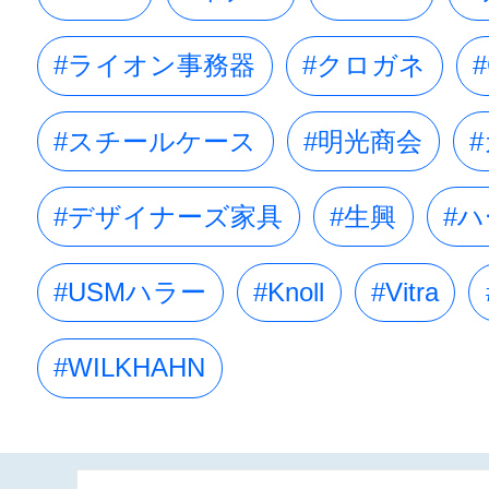
#ライオン事務器
#クロガネ
#
#スチールケース
#明光商会
#デザイナーズ家具
#生興
#
#USMハラー
#Knoll
#Vitra
#WILKHAHN