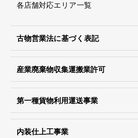
各店舗対応エリア一覧
古物営業法に基づく表記
・名称：
株式会社シモ
産業廃棄物収集運搬業許可
・古物商許可番号：
東京都公安委員会
・産業廃棄物収集
埼玉 011001
第一種貨物利用運送事業
13000155805
運搬業許可証番号：
・第一種貨物利用運送
第518号
内装仕上工事業
事業